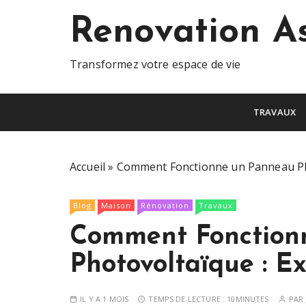
S
Renovation A
k
i
p
Transformez votre espace de vie
t
o
c
TRAVAUX
o
n
t
Accueil
»
Comment Fonctionne un Panneau Pho
e
n
Blog
Maison
Rénovation
Travaux
t
Comment Fonction
Photovoltaïque : Ex
IL Y A 1 MOIS
TEMPS DE LECTURE :
10MINUTES
PAR