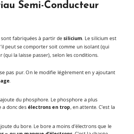
ériau Semi-Conducteur
s sont fabriquées à partir de
silicium
. Le silicium est
’il peut se comporter soit comme un isolant (qui
 (qui la laisse passer), selon les conditions.
tilise pas pur. On le modifie légèrement en y ajoutant
page
.
ajoute du phosphore. Le phosphore a plus
he a donc des
électrons en trop
, en attente. C’est la
joute du bore. Le bore a moins d’électrons que le
us » ou un manque d’électrons
. C’est la charge